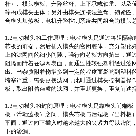
杆）、模头横板、升降丝杆、上下承载轴承、以及
等构成模头主体；另外由模头连接法兰盘、锁紧圈
合模头加热板，电机升降控制系统共同组合为模头
1.2电动模头的工作原理：电动模头是通过将阻隔
芯板的前端，然后插入模头的密闭腔体，充分塑化
上的滤网间的细小间隙，强行向芯板方向挤出，通
阻隔而附着在滤网表面，而通过性较强塑料经过滤
出。当杂质附着物增多到一定的程度而影响到塑料
堵塞严重，需要更换滤网，此时通过模头控制器操
板，取出附着杂质的滤网，并重新更换，重复前述
1.3电动模头的封闭原理：电动模头是靠模头前端
板（滑动滤板）之间、模头芯板与后端板（出料板
平面，通过向下插入时越来越大的夹紧力得以密闭
下的渗漏。