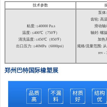
技术参数
泵体
齿轮: 高
粘度: ≤40000 Pa.s
滑动轴承
温度: ≤400℃（750℉）
轴封: 螺
清洗温度: ≤450℃（850℉）
加热系
出口压力: ≤40MPa（6000psi）
规格/流量范围: 从0.5C
rev -
郑州巴特国际橡塑展