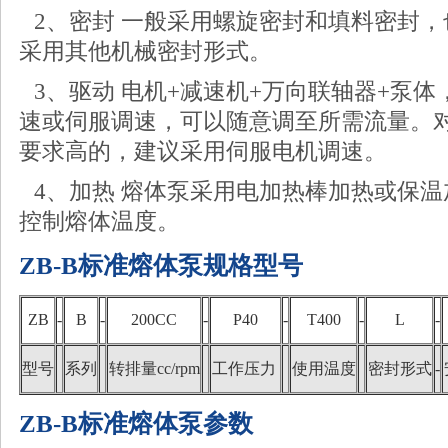
2、密封 一般采用螺旋密封和填料密封
采用其他机械密封形式。
3、驱动 电机+减速机+万向联轴器+泵
速或伺服调速，可以随意调至所需流量。
要求高的，建议采用伺服电机调速。
4、加热 熔体泵采用电加热棒加热或保
控制熔体温度。
ZB-B标准熔体泵规格型号
ZB
-
B
-
200CC
-
P40
-
T400
-
L
-
型号
系列
转排量cc/rpm
工作压力
使用温度
密封形式
-
ZB-B标准熔体泵参数