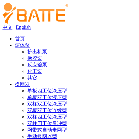
中文
|
English
首页
熔体泵
挤出机泵
橡胶泵
反应釜泵
化工泵
其它
换网器
单板四工位液压型
单板双工位液压型
双柱双工位液压型
双板双工位连续型
双柱四工位液压型
双柱四工位反冲型
网带式自动走网型
手动换网器型