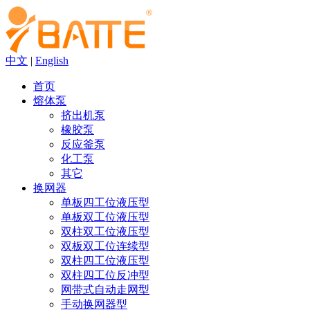
中文
|
English
首页
熔体泵
挤出机泵
橡胶泵
反应釜泵
化工泵
其它
换网器
单板四工位液压型
单板双工位液压型
双柱双工位液压型
双板双工位连续型
双柱四工位液压型
双柱四工位反冲型
网带式自动走网型
手动换网器型